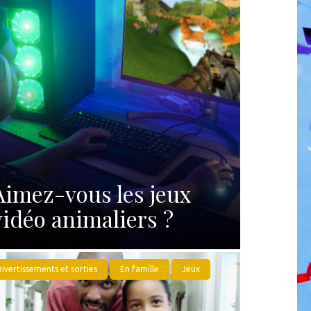
Aimez-vous les jeux
vidéo animaliers ?
ivertissements et sorties
En famille
Jeux