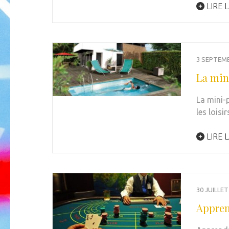
LIRE L
3 SEPTEM
La mini
La mini-p
les loisi
LIRE L
30 JUILLET
Appren