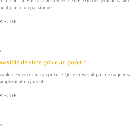
e à jouer au Baccara : les règles de base Un des jeux de casin
inent plus d’un passionné …
A SUITE
7
possible de vivre grâce au poker ?
ssible de vivre grâce au poker ? Qui ne rêverait pas de gagner s
 simplement en jouant …
A SUITE
17