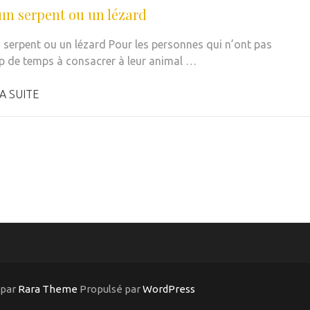
 un serpent ou un lézard
n serpent ou un lézard Pour les personnes qui n’ont pas
 de temps à consacrer à leur animal …
A SUITE
 par
Rara Theme
Propulsé par
WordPress