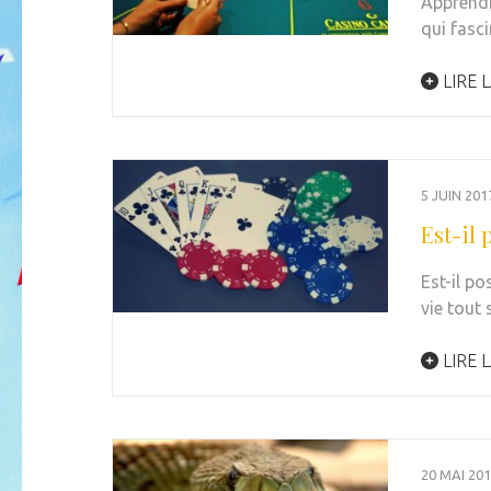
Apprendr
qui fasc
LIRE L
5 JUIN 201
Est-il 
Est-il po
vie tout
LIRE L
20 MAI 20