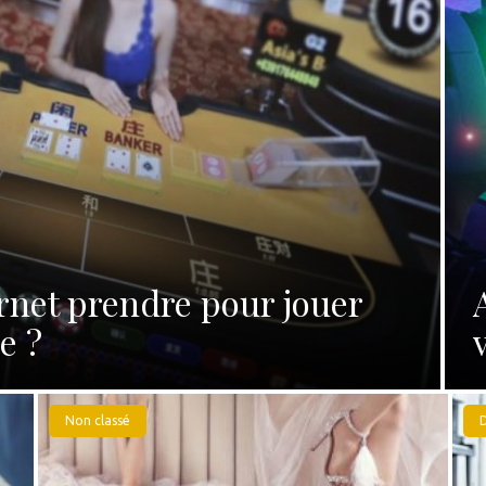
rnet prendre pour jouer
e ?
Non classé
D