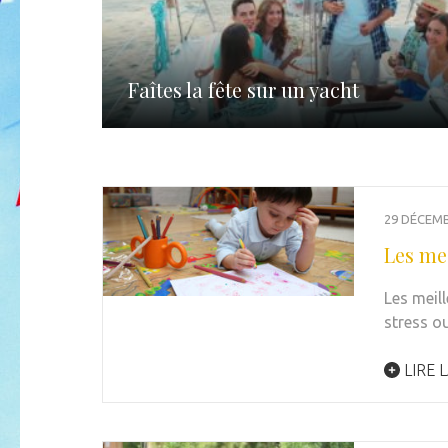
Faîtes la fête sur un yacht
29 DÉCEMB
Les mei
Les meil
stress o
LIRE L